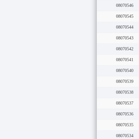
08070547
08070546
08070545
08070544
08070543
08070542
08070541
08070540
08070539
08070538
08070537
08070536
08070535