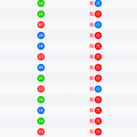
17
殺
小单
16
殺
大双
16
殺
小单
07
殺
小单
20
殺
小双
10
殺
大单
13
殺
大单
09
殺
小双
21
殺
小双
12
殺
小双
16
殺
小单
10
殺
大双
16
殺
大单