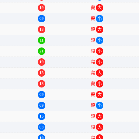
13
殺
小单
19
殺
大双
09
殺
小单
13
殺
大单
11
殺
小单
21
殺
小单
19
殺
小单
13
殺
大单
13
殺
小双
09
殺
大单
09
殺
小单
15
殺
大双
03
殺
大双