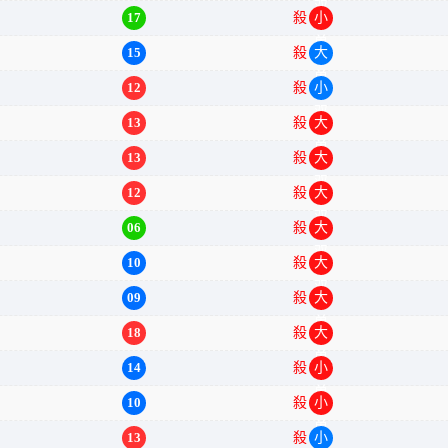
13
殺
小双
17
殺
小单
15
殺
大单
12
殺
小双
13
殺
大单
13
殺
大双
12
殺
大双
06
殺
大双
10
殺
大双
09
殺
大单
18
殺
大单
14
殺
小单
10
殺
小单