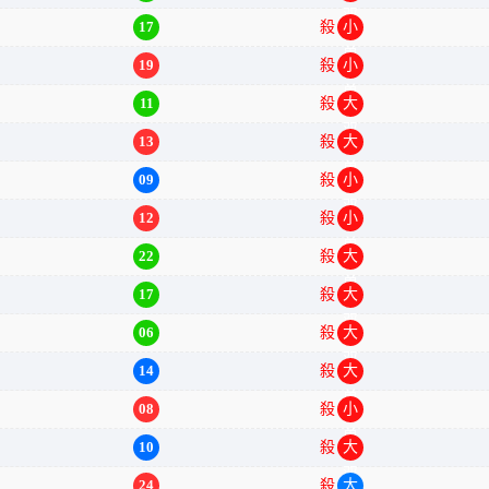
21
殺
小双
17
殺
小单
19
殺
小单
11
殺
大双
13
殺
大单
09
殺
小双
12
殺
小单
22
殺
大单
17
殺
大双
06
殺
大双
14
殺
大单
08
殺
小单
10
殺
大双