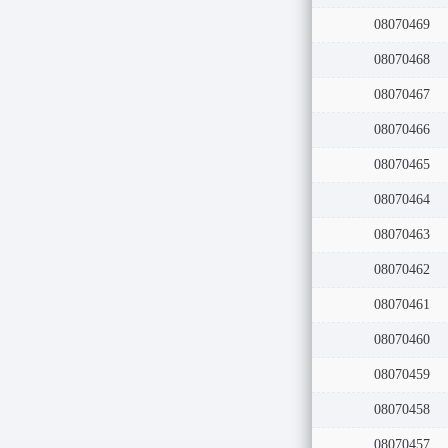
08070470
08070469
08070468
08070467
08070466
08070465
08070464
08070463
08070462
08070461
08070460
08070459
08070458