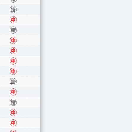
错
错
中
错
中
中
中
中
错
中
错
中