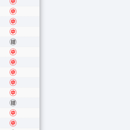
中
中
中
中
中
错
中
中
中
中
中
错
中