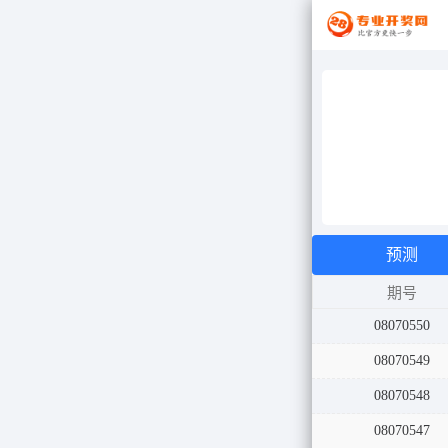
预测
期号
08070551
08070550
08070549
08070548