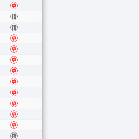
中
中
错
错
中
中
中
中
中
中
中
中
中