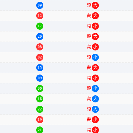
13
殺
小双
09
殺
大单
12
殺
大双
17
殺
小单
20
殺
大单
08
殺
小单
02
殺
小双
15
殺
大双
09
殺
小双
06
殺
小双
16
殺
大双
22
殺
大双
19
殺
小单