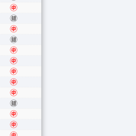
错
中
错
中
错
中
中
中
中
中
错
中
中