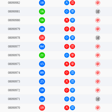
10
08090982
大
双
中
16
08090981
小
单
错
16
08090980
大
单
中
10
08090979
小
双
中
18
08090978
小
单
错
04
08090977
小
双
中
21
08090976
小
单
中
15
08090975
大
单
中
09
08090974
小
双
中
25
08090973
大
双
中
10
08090972
小
单
中
14
08090971
小
单
错
19
08090970
大
双
中