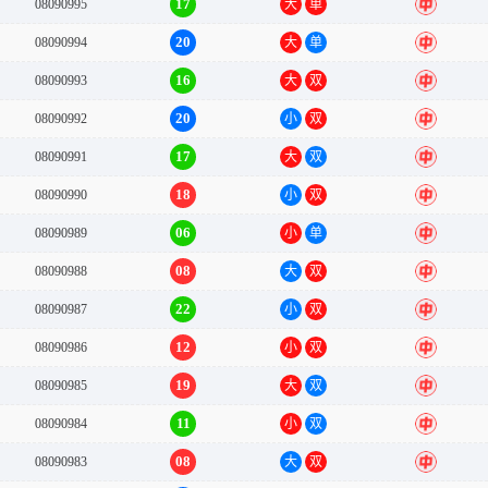
17
08090995
大
单
中
20
08090994
大
单
中
16
08090993
大
双
中
20
08090992
小
双
中
17
08090991
大
双
中
18
08090990
小
双
中
06
08090989
小
单
中
08
08090988
大
双
中
22
08090987
小
双
中
12
08090986
小
双
中
19
08090985
大
双
中
11
08090984
小
双
中
08
08090983
大
双
中