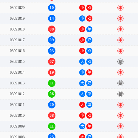
10
08091020
小
双
中
14
08091019
小
双
中
08
08091018
小
单
中
09
08091017
小
双
中
03
08091016
小
双
中
07
08091015
大
双
错
19
08091014
小
单
中
11
08091013
大
双
错
06
08091012
大
单
错
20
08091011
大
单
中
08
08091010
小
双
中
11
08091009
大
单
中
25
08091008
大
双
中