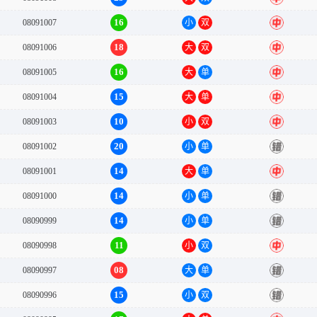
16
08091007
小
双
中
18
08091006
大
双
中
16
08091005
大
单
中
15
08091004
大
单
中
10
08091003
小
双
中
20
08091002
小
单
错
14
08091001
大
单
中
14
08091000
小
单
错
14
08090999
小
单
错
11
08090998
小
双
中
08
08090997
大
单
错
15
08090996
小
双
错