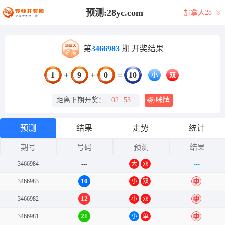
预测:28yc.com
加拿大28
第
3466983
期 开奖结果
+
+
=
1
9
0
10
小
双
距离下期开奖：
02
:
53
咪牌
预测
结果
走势
统计
期号
号码
预测
结果
3466984
---
大
双
---
10
3466983
小
双
中
12
3466982
小
双
中
21
3466981
小
单
中