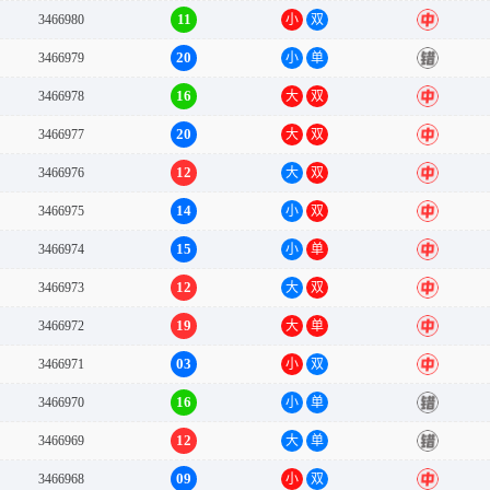
11
3466980
小
双
中
20
3466979
小
单
错
16
3466978
大
双
中
20
3466977
大
双
中
12
3466976
大
双
中
14
3466975
小
双
中
15
3466974
小
单
中
12
3466973
大
双
中
19
3466972
大
单
中
03
3466971
小
双
中
16
3466970
小
单
错
12
3466969
大
单
错
09
3466968
小
双
中