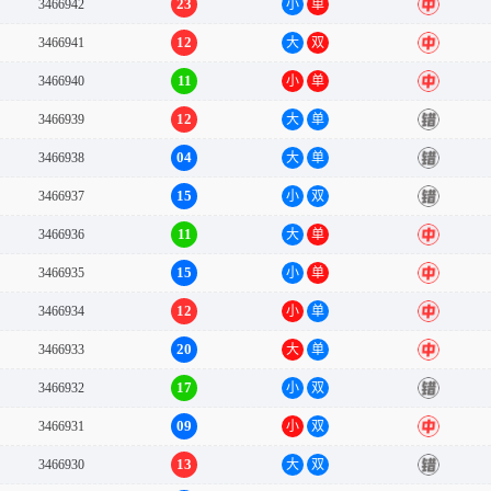
23
3466942
小
单
中
12
3466941
大
双
中
11
3466940
小
单
中
12
3466939
大
单
错
04
3466938
大
单
错
15
3466937
小
双
错
11
3466936
大
单
中
15
3466935
小
单
中
12
3466934
小
单
中
20
3466933
大
单
中
17
3466932
小
双
错
09
3466931
小
双
中
13
3466930
大
双
错