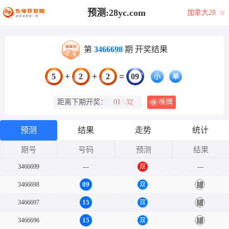
预测:28yc.com
加拿大28
第
3466698
期 开奖结果
+
+
=
5
2
2
09
小
单
距离下期开奖：
01
:
32
咪牌
预测
结果
走势
统计
期号
号码
预测
结果
3466699
---
双
---
09
3466698
双
错
15
3466697
双
错
15
3466696
双
错