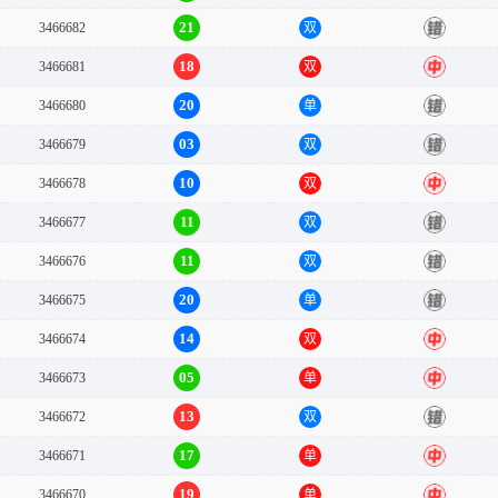
21
3466682
双
错
18
3466681
双
中
20
3466680
单
错
03
3466679
双
错
10
3466678
双
中
11
3466677
双
错
11
3466676
双
错
20
3466675
单
错
14
3466674
双
中
05
3466673
单
中
13
3466672
双
错
17
3466671
单
中
19
3466670
单
中