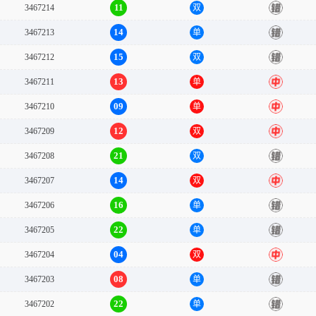
11
3467214
双
错
14
3467213
单
错
15
3467212
双
错
13
3467211
单
中
09
3467210
单
中
12
3467209
双
中
21
3467208
双
错
14
3467207
双
中
16
3467206
单
错
22
3467205
单
错
04
3467204
双
中
08
3467203
单
错
22
3467202
单
错