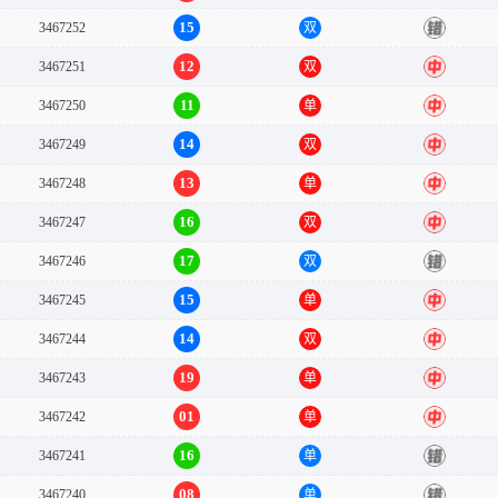
15
3467252
双
错
12
3467251
双
中
11
3467250
单
中
14
3467249
双
中
13
3467248
单
中
16
3467247
双
中
17
3467246
双
错
15
3467245
单
中
14
3467244
双
中
19
3467243
单
中
01
3467242
单
中
16
3467241
单
错
08
3467240
单
错