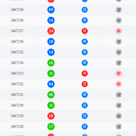
09
3467239
双
错
14
3467238
单
错
24
3467237
双
中
20
3467236
单
错
14
3467235
单
错
16
3467234
单
错
11
3467233
单
中
04
3467232
双
中
06
3467231
单
错
11
3467230
双
错
19
3467229
双
错
17
3467228
双
错