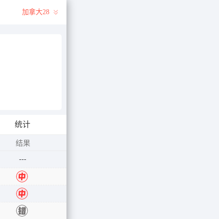
加拿大28
统计
结果
---
中
中
错