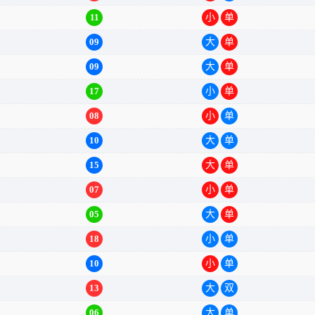
11
小
单
09
大
单
09
大
单
17
小
单
08
小
单
10
大
单
15
大
单
07
小
单
05
大
单
18
小
单
10
小
单
13
大
双
06
大
单