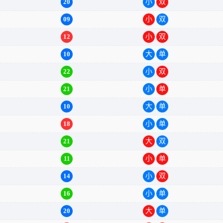
20
小
双
09
小
双
12
小
双
10
大
单
22
小
双
21
小
单
10
大
单
18
小
单
21
大
双
11
小
单
14
小
双
16
小
单
20
大
单