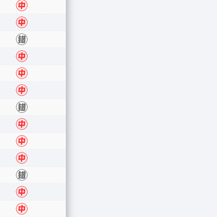
中
中
错
中
中
中
错
中
中
中
错
中
中