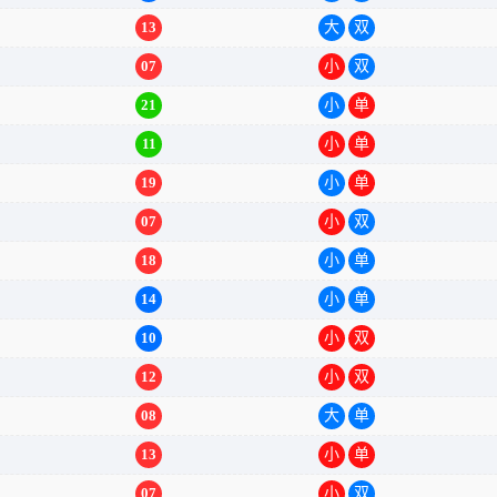
13
大
双
07
小
双
21
小
单
11
小
单
19
小
单
07
小
双
18
小
单
14
小
单
10
小
双
12
小
双
08
大
单
13
小
单
07
小
双