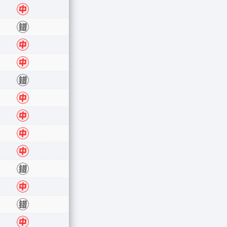
中
错
中
中
错
中
中
中
中
错
中
错
中