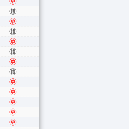
中
错
中
错
中
错
中
错
中
中
中
中
中