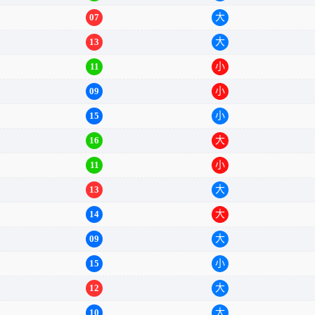
07
大
13
大
11
小
09
小
15
小
16
大
11
小
13
大
14
大
09
大
15
小
12
大
10
大