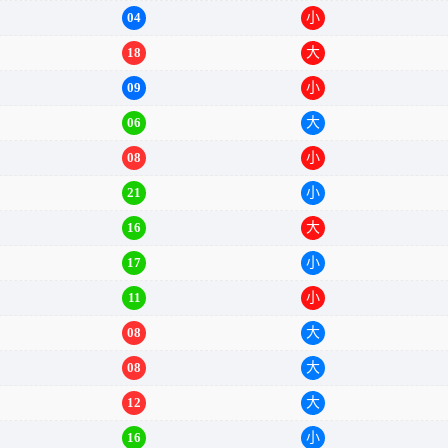
04
小
18
大
09
小
06
大
08
小
21
小
16
大
17
小
11
小
08
大
08
大
12
大
16
小