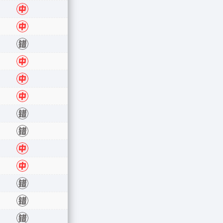
中
中
错
中
中
中
错
错
中
中
错
错
错