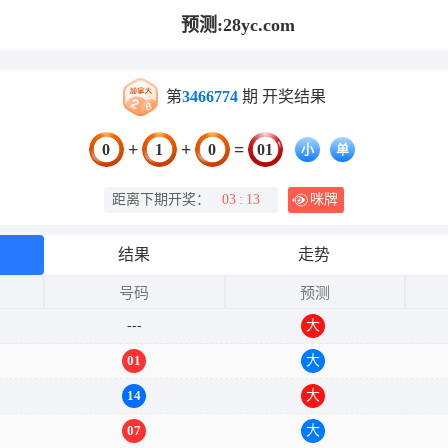
预测:28yc.com
第
3466774
期 开奖结果
+
+
=
0
1
0
01
小
单
距离下期开奖：
03
:
13
咪牌
结果
走势
号码
预测
---
大
单
01
大
14
大
07
大