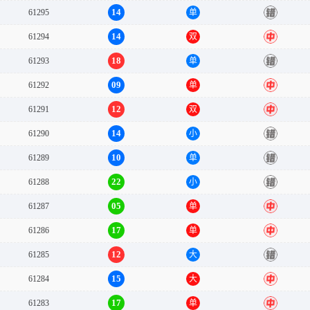
14
61295
单
错
14
61294
双
中
18
61293
单
错
09
61292
单
中
12
61291
双
中
14
61290
小
错
10
61289
单
错
22
61288
小
错
05
61287
单
中
17
61286
单
中
12
61285
大
错
15
61284
大
中
17
61283
单
中