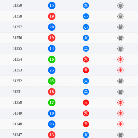
15
61359
双
错
19
61358
小
错
20
61357
小
错
19
61356
双
错
14
61355
单
错
16
61354
双
中
25
61353
单
中
05
61352
大
错
18
61351
单
错
17
61350
大
中
10
61349
双
中
03
61348
单
中
13
61347
双
错