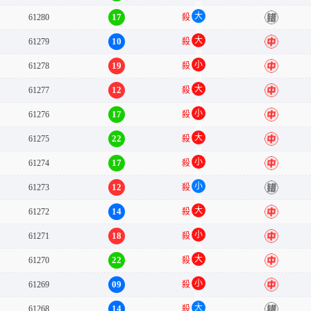
双
大
17
61280
殺
错
单
大
10
61279
殺
中
单
小
19
61278
殺
中
单
大
12
61277
殺
中
单
小
17
61276
殺
中
单
大
22
61275
殺
中
单
小
17
61274
殺
中
双
小
12
61273
殺
错
双
大
14
61272
殺
中
单
小
18
61271
殺
中
单
大
22
61270
殺
中
单
小
09
61269
殺
中
双
大
14
61268
殺
错