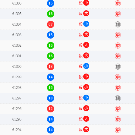
小
15
61306
殺
中
双
大
16
61305
殺
中
单
小
07
61304
殺
错
单
大
15
61303
殺
中
双
大
16
61302
殺
中
单
大
16
61301
殺
中
单
小
13
61300
殺
错
单
小
14
61299
殺
中
双
小
16
61298
殺
中
双
小
10
61297
殺
错
双
小
12
61296
殺
中
单
大
14
61295
殺
中
单
大
14
61294
殺
中