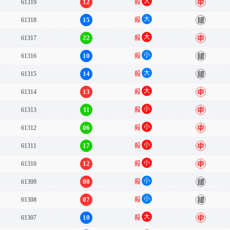
大
12
61319
殺
中
双
大
15
61318
殺
错
单
大
22
61317
殺
中
单
小
10
61316
殺
错
双
大
14
61315
殺
错
双
大
13
61314
殺
中
双
小
11
61313
殺
中
双
小
06
61312
殺
中
单
小
17
61311
殺
中
双
小
12
61310
殺
中
单
小
08
61309
殺
错
双
小
07
61308
殺
错
单
大
10
61307
殺
中
单