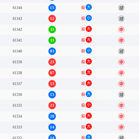
单
大
15
61344
殺
错
单
小
12
61343
殺
错
双
大
11
61342
殺
中
双
大
11
61341
殺
中
单
小
03
61340
殺
错
单
大
23
61339
殺
中
双
大
07
61338
殺
中
单
大
13
61337
殺
中
单
大
15
61336
殺
错
单
小
23
61335
殺
中
双
大
20
61334
殺
中
单
大
14
61333
殺
中
单
大
14
61332
殺
错