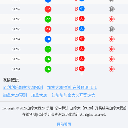
双
小
12
61267
殺
错
双
大
22
61266
殺
中
单
大
23
61265
殺
错
单
小
10
61264
殺
中
单
大
17
61263
殺
中
双
大
16
61262
殺
中
单
小
16
61261
殺
中
单
友情链接：
51刮刮乐加拿大28预测
加拿大28预测-在线预测飞飞
加拿大28预测
加拿大28
红淘淘加拿大pc开奖走势
Copyright © 2026 加拿大西28_杀组_必中算法_加拿大【PC28】开奖结果|加拿大提前
在线预测|PC走势开奖查询|28历史统计 All rights reserved.
网站地图