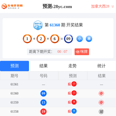
预测:28yc.com
加拿大西28
第
61360
期 开奖结果
+
+
=
1
2
6
09
小
单
距离下期开奖：
00
:
07
咪牌
预测
结果
走势
统计
期号
号码
预测
结果
小
61361
---
殺
---
双
小
09
61360
殺
中
双
大
15
61359
殺
中
双
大
19
61358
殺
错