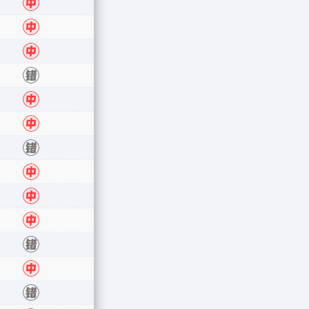
中
中
中
错
中
中
错
中
中
中
错
中
错