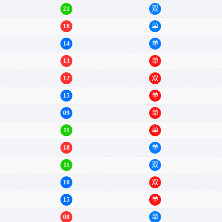
21
双
18
单
14
单
13
单
12
双
15
单
09
单
11
单
18
单
11
双
10
双
15
单
08
单