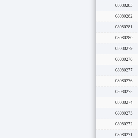
08080283
08080282
08080281
08080280
08080279
08080278
08080277
08080276
08080275
08080274
08080273
08080272
08080271