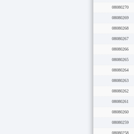
08080270
08080269
08080268
08080267
08080266
08080265
08080264
08080263
08080262
08080261
08080260
08080259
08080258