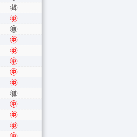
错
中
错
中
中
中
中
中
错
中
中
中
中