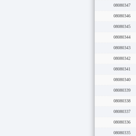
08080347
08080346
08080345
08080344
08080343
08080342
08080341
08080340
08080339
08080338
08080337
08080336
08080335