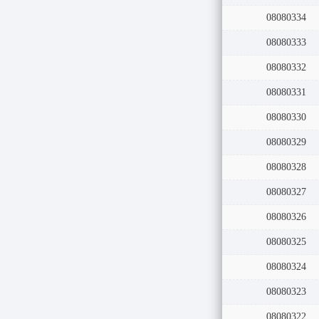
08080334
08080333
08080332
08080331
08080330
08080329
08080328
08080327
08080326
08080325
08080324
08080323
08080322