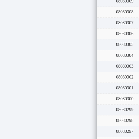
08080309
08080308
08080307
08080306
08080305
08080304
08080303
08080302
08080301
08080300
08080299
08080298
08080297