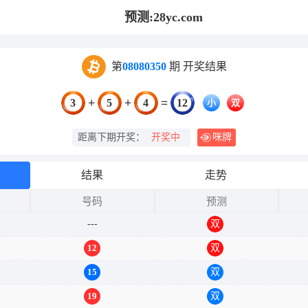
预测:28yc.com
第
08080350
期 开奖结果
+
+
=
3
5
4
12
小
双
距离下期开奖：
开奖中
咪牌
结果
走势
号码
预测
---
双
12
双
15
双
19
双