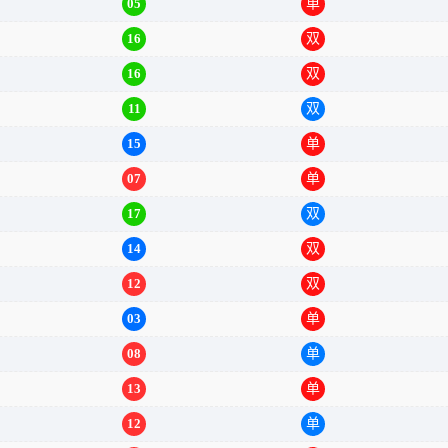
05
单
16
双
16
双
11
双
15
单
07
单
17
双
14
双
12
双
03
单
08
单
13
单
12
单