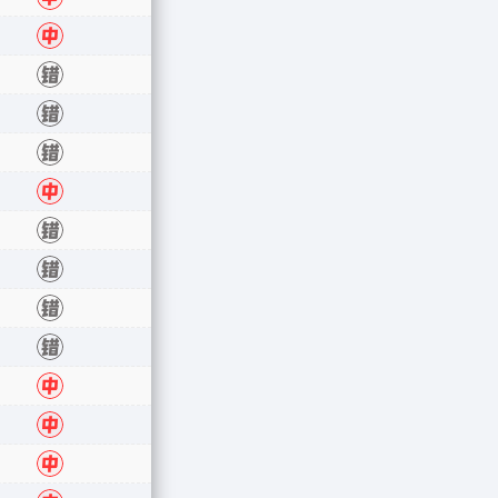
中
错
错
错
中
错
错
错
错
中
中
中