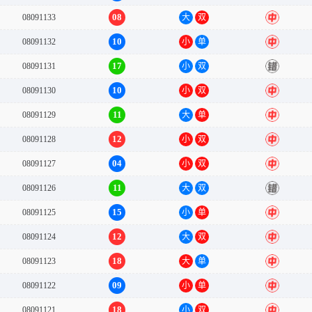
08
08091133
大
双
中
10
08091132
小
单
中
17
08091131
小
双
错
10
08091130
小
双
中
11
08091129
大
单
中
12
08091128
小
双
中
04
08091127
小
双
中
11
08091126
大
双
错
15
08091125
小
单
中
12
08091124
大
双
中
18
08091123
大
单
中
09
08091122
小
单
中
18
08091121
小
双
中