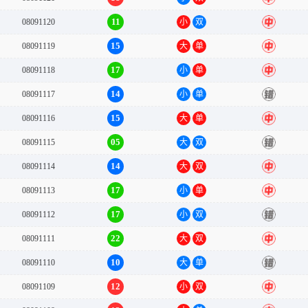
11
08091120
小
双
中
15
08091119
大
单
中
17
08091118
小
单
中
14
08091117
小
单
错
15
08091116
大
单
中
05
08091115
大
双
错
14
08091114
大
双
中
17
08091113
小
单
中
17
08091112
小
双
错
22
08091111
大
双
中
10
08091110
大
单
错
12
08091109
小
双
中