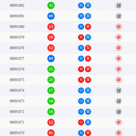
11
08091082
大
双
错
09
08091081
大
双
错
13
08091080
大
单
中
19
08091079
大
双
中
12
08091078
大
双
中
09
08091077
大
单
中
21
08091076
大
单
中
21
08091075
大
单
中
17
08091074
小
双
错
16
08091073
小
单
错
16
08091072
小
单
错
12
08091071
小
单
中
01
08091070
大
单
中