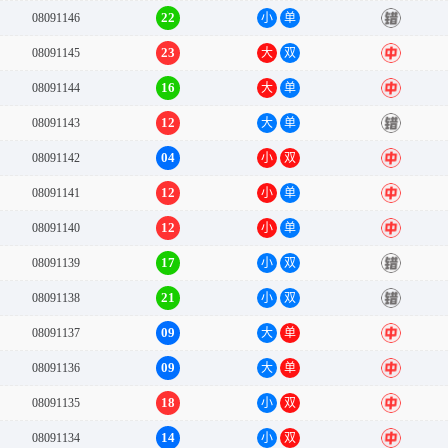
22
08091146
小
单
错
23
08091145
大
双
中
16
08091144
大
单
中
12
08091143
大
单
错
04
08091142
小
双
中
12
08091141
小
单
中
12
08091140
小
单
中
17
08091139
小
双
错
21
08091138
小
双
错
09
08091137
大
单
中
09
08091136
大
单
中
18
08091135
小
双
中
14
08091134
小
双
中