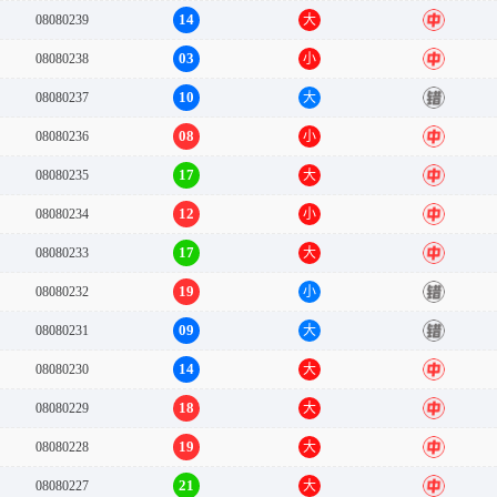
14
08080239
大
中
03
08080238
小
中
10
08080237
大
错
08
08080236
小
中
17
08080235
大
中
12
08080234
小
中
17
08080233
大
中
19
08080232
小
错
09
08080231
大
错
14
08080230
大
中
18
08080229
大
中
19
08080228
大
中
21
08080227
大
中