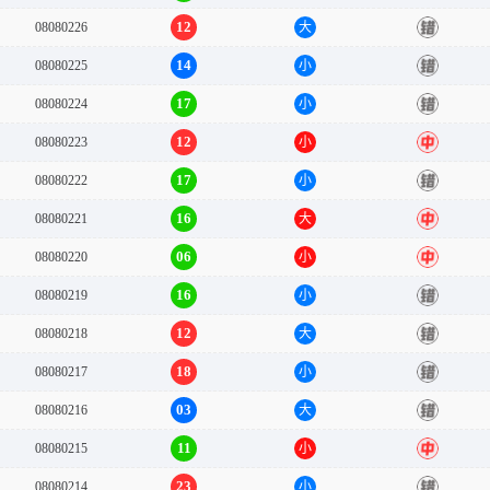
12
08080226
大
错
14
08080225
小
错
17
08080224
小
错
12
08080223
小
中
17
08080222
小
错
16
08080221
大
中
06
08080220
小
中
16
08080219
小
错
12
08080218
大
错
18
08080217
小
错
03
08080216
大
错
11
08080215
小
中
23
08080214
小
错