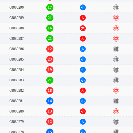
17
08080290
小
错
21
08080289
大
中
16
08080288
大
中
21
08080287
大
中
12
08080286
大
错
23
08080285
小
错
19
08080284
小
错
21
08080283
小
错
18
08080282
大
中
14
08080281
小
错
13
08080280
小
中
12
08080279
大
错
15
08080278
小
错