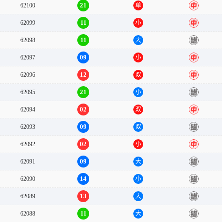
21
62100
单
中
11
62099
小
中
11
62098
大
错
09
62097
小
中
12
62096
双
中
21
62095
小
错
02
62094
双
中
09
62093
双
错
02
62092
小
中
09
62091
大
错
14
62090
小
错
13
62089
大
错
11
62088
大
错