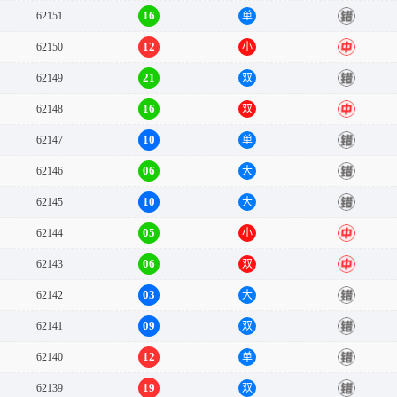
16
62151
单
错
12
62150
小
中
21
62149
双
错
16
62148
双
中
10
62147
单
错
06
62146
大
错
10
62145
大
错
05
62144
小
中
06
62143
双
中
03
62142
大
错
09
62141
双
错
12
62140
单
错
19
62139
双
错