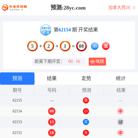
预测:28yc.com
加拿大西28
第
62154
期 开奖结果
+
+
=
5
2
1
08
小
双
距离下期开奖：
00
:
16
咪牌
预测
结果
走势
统计
期号
号码
预测
结果
62155
---
单
---
08
62154
小
中
13
62153
双
错
18
62152
大
中