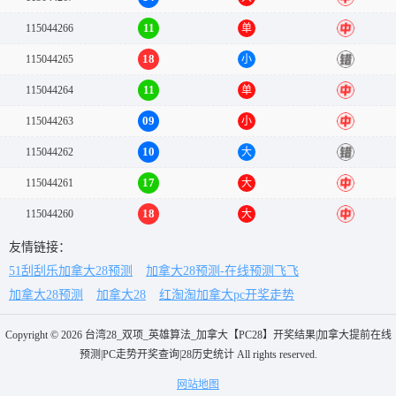
11
115044266
单
中
18
115044265
小
错
11
115044264
单
中
09
115044263
小
中
10
115044262
大
错
17
115044261
大
中
18
115044260
大
中
友情链接：
51刮刮乐加拿大28预测
加拿大28预测-在线预测飞飞
加拿大28预测
加拿大28
红淘淘加拿大pc开奖走势
Copyright © 2026 台湾28_双项_英雄算法_加拿大【PC28】开奖结果|加拿大提前在线
预测|PC走势开奖查询|28历史统计 All rights reserved.
网站地图