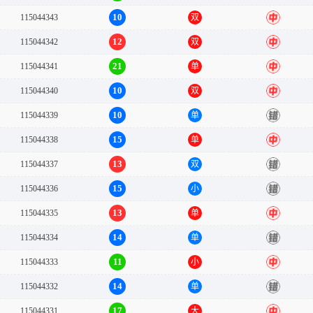
10
115044343
双
中
12
115044342
双
中
21
115044341
单
中
10
115044340
双
中
10
115044339
单
错
15
115044338
单
中
13
115044337
双
错
15
115044336
小
错
13
115044335
单
中
14
115044334
单
错
11
115044333
小
中
14
115044332
单
错
17
115044331
大
中