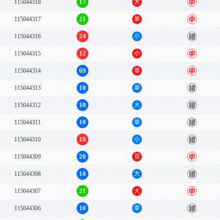
17
115044318
大
中
21
115044317
单
中
24
115044316
小
错
12
115044315
小
中
09
115044314
单
中
10
115044313
单
错
10
115044312
大
错
10
115044311
单
错
18
115044310
小
错
20
115044309
双
中
10
115044308
大
错
21
115044307
大
中
10
115044306
单
错